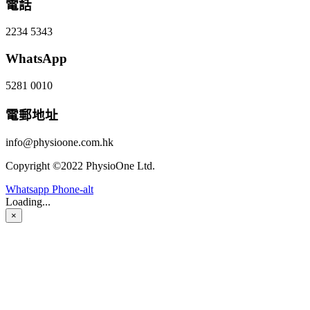
電話
2234 5343
WhatsApp
5281 0010
電郵地址
info@physioone.com.hk
Copyright ©2022 PhysioOne Ltd.
Whatsapp
Phone-alt
Loading...
×