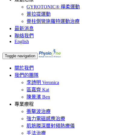
GYROTONIC® 禪柔運動
普拉提運動
脊柱側彎施羅特運動治療
最新消息
聯絡我們
English
Toggle navigation
關於我們
我們的團隊
李詩明 Veronica
區嘉齊 Kat
陳景濱 Ben
專業療程
衝擊波治療
強力電磁感應治療
肌筋膜深層射頻熱療儀
手法治療