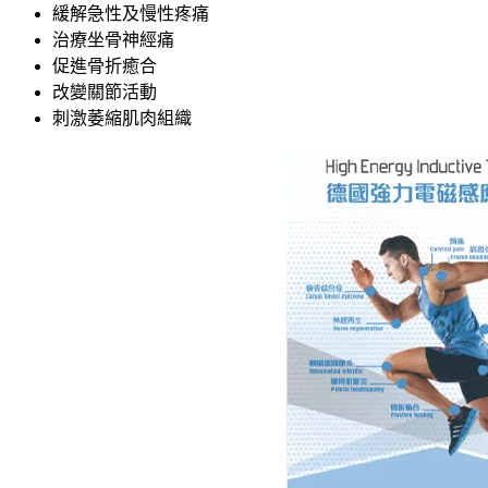
緩解急性及慢性疼痛
治療
坐骨神經痛
促進骨
折
癒合
改變關節活動
刺激萎縮肌肉組織